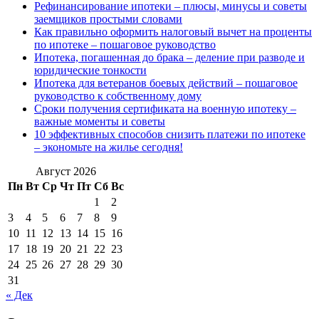
Рефинансирование ипотеки – плюсы, минусы и советы
заемщиков простыми словами
Как правильно оформить налоговый вычет на проценты
по ипотеке – пошаговое руководство
Ипотека, погашенная до брака – деление при разводе и
юридические тонкости
Ипотека для ветеранов боевых действий – пошаговое
руководство к собственному дому
Сроки получения сертификата на военную ипотеку –
важные моменты и советы
10 эффективных способов снизить платежи по ипотеке
– экономьте на жилье сегодня!
Август 2026
Пн
Вт
Ср
Чт
Пт
Сб
Вс
1
2
3
4
5
6
7
8
9
10
11
12
13
14
15
16
17
18
19
20
21
22
23
24
25
26
27
28
29
30
31
« Дек