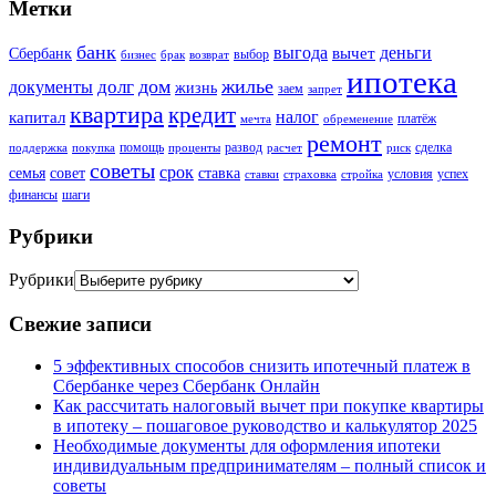
Метки
банк
выгода
деньги
вычет
Сбербанк
выбор
бизнес
брак
возврат
ипотека
дом
жилье
долг
документы
жизнь
заем
запрет
квартира
кредит
налог
капитал
платёж
мечта
обременение
ремонт
помощь
развод
сделка
поддержка
покупка
проценты
расчет
риск
советы
срок
семья
совет
ставка
условия
успех
ставки
страховка
стройка
финансы
шаги
Рубрики
Рубрики
Свежие записи
5 эффективных способов снизить ипотечный платеж в
Сбербанке через Сбербанк Онлайн
Как рассчитать налоговый вычет при покупке квартиры
в ипотеку – пошаговое руководство и калькулятор 2025
Необходимые документы для оформления ипотеки
индивидуальным предпринимателям – полный список и
советы