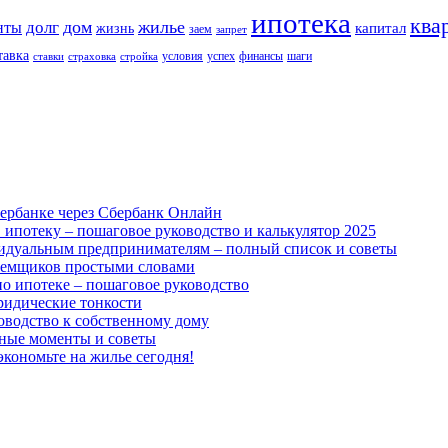
ипотека
ква
дом
жилье
долг
нты
капитал
жизнь
заем
запрет
тавка
условия
успех
финансы
шаги
ставки
страховка
стройка
ербанке через Сбербанк Онлайн
 ипотеку – пошаговое руководство и калькулятор 2025
идуальным предпринимателям – полный список и советы
аемщиков простыми словами
о ипотеке – пошаговое руководство
юридические тонкости
оводство к собственному дому
жные моменты и советы
экономьте на жилье сегодня!