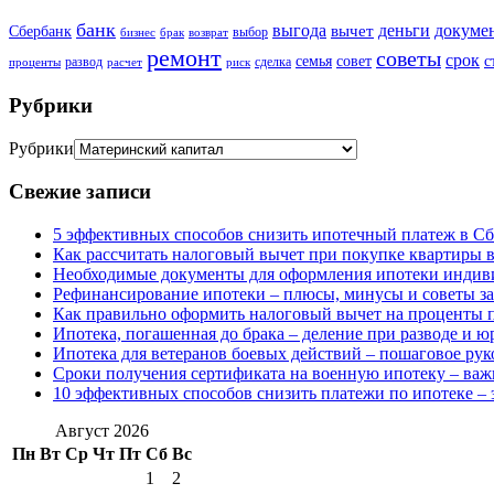
банк
выгода
деньги
докуме
вычет
Сбербанк
выбор
бизнес
брак
возврат
ремонт
советы
срок
семья
совет
с
развод
сделка
проценты
расчет
риск
Рубрики
Рубрики
Свежие записи
5 эффективных способов снизить ипотечный платеж в Сб
Как рассчитать налоговый вычет при покупке квартиры в
Необходимые документы для оформления ипотеки индив
Рефинансирование ипотеки – плюсы, минусы и советы з
Как правильно оформить налоговый вычет на проценты п
Ипотека, погашенная до брака – деление при разводе и 
Ипотека для ветеранов боевых действий – пошаговое рук
Сроки получения сертификата на военную ипотеку – ва
10 эффективных способов снизить платежи по ипотеке – 
Август 2026
Пн
Вт
Ср
Чт
Пт
Сб
Вс
1
2