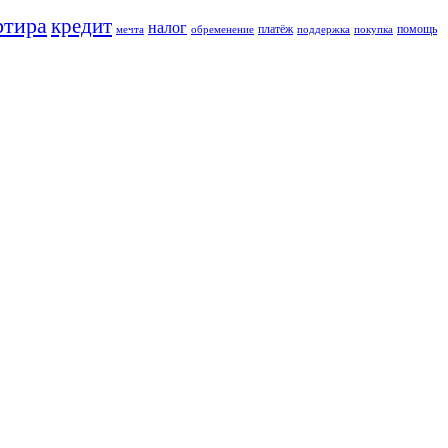
ртира
кредит
налог
платёж
помощь
мечта
обременение
поддержка
покупка