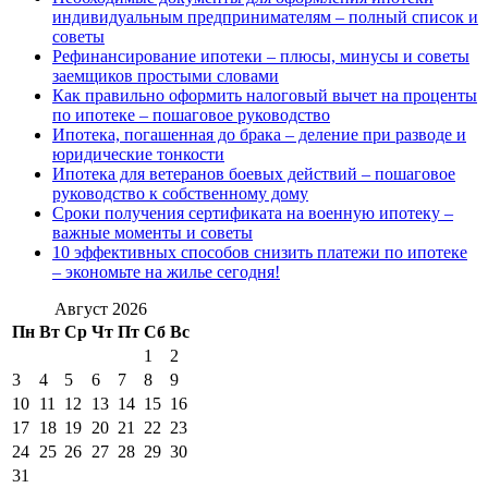
индивидуальным предпринимателям – полный список и
советы
Рефинансирование ипотеки – плюсы, минусы и советы
заемщиков простыми словами
Как правильно оформить налоговый вычет на проценты
по ипотеке – пошаговое руководство
Ипотека, погашенная до брака – деление при разводе и
юридические тонкости
Ипотека для ветеранов боевых действий – пошаговое
руководство к собственному дому
Сроки получения сертификата на военную ипотеку –
важные моменты и советы
10 эффективных способов снизить платежи по ипотеке
– экономьте на жилье сегодня!
Август 2026
Пн
Вт
Ср
Чт
Пт
Сб
Вс
1
2
3
4
5
6
7
8
9
10
11
12
13
14
15
16
17
18
19
20
21
22
23
24
25
26
27
28
29
30
31