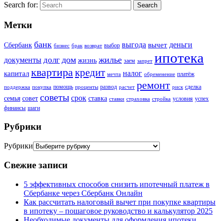
Search for:
Search
Метки
банк
выгода
деньги
вычет
Сбербанк
выбор
бизнес
брак
возврат
ипотека
дом
жилье
долг
документы
жизнь
заем
запрет
квартира
кредит
налог
капитал
платёж
мечта
обременение
ремонт
помощь
развод
сделка
поддержка
покупка
проценты
расчет
риск
советы
срок
семья
совет
ставка
условия
успех
ставки
страховка
стройка
финансы
шаги
Рубрики
Рубрики
Свежие записи
5 эффективных способов снизить ипотечный платеж в
Сбербанке через Сбербанк Онлайн
Как рассчитать налоговый вычет при покупке квартиры
в ипотеку – пошаговое руководство и калькулятор 2025
Необходимые документы для оформления ипотеки