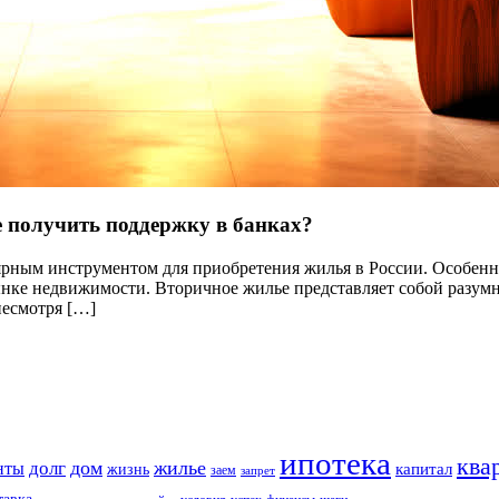
е получить поддержку в банках?
ярным инструментом для приобретения жилья в России. Особенно
нке недвижимости. Вторичное жилье представляет собой разумн
несмотря […]
ипотека
ква
дом
жилье
долг
нты
капитал
жизнь
заем
запрет