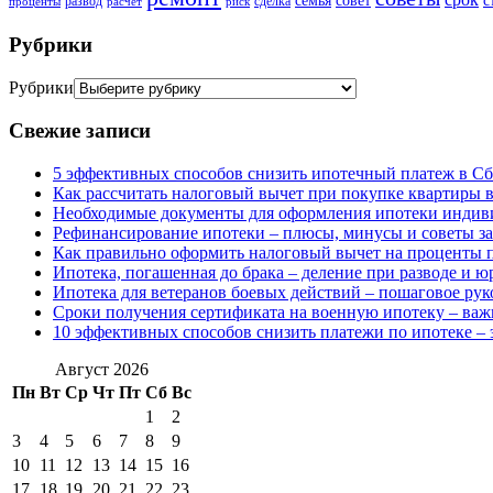
семья
совет
с
развод
сделка
проценты
расчет
риск
Рубрики
Рубрики
Свежие записи
5 эффективных способов снизить ипотечный платеж в Сб
Как рассчитать налоговый вычет при покупке квартиры в
Необходимые документы для оформления ипотеки индив
Рефинансирование ипотеки – плюсы, минусы и советы з
Как правильно оформить налоговый вычет на проценты п
Ипотека, погашенная до брака – деление при разводе и 
Ипотека для ветеранов боевых действий – пошаговое рук
Сроки получения сертификата на военную ипотеку – ва
10 эффективных способов снизить платежи по ипотеке – 
Август 2026
Пн
Вт
Ср
Чт
Пт
Сб
Вс
1
2
3
4
5
6
7
8
9
10
11
12
13
14
15
16
17
18
19
20
21
22
23