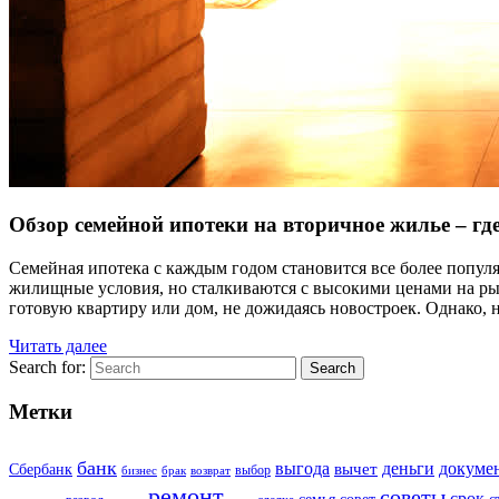
Обзор семейной ипотеки на вторичное жилье – гд
Семейная ипотека с каждым годом становится все более попул
жилищные условия, но сталкиваются с высокими ценами на ры
готовую квартиру или дом, не дожидаясь новостроек. Однако, 
Читать далее
Search for:
Search
Метки
банк
выгода
деньги
докуме
вычет
Сбербанк
выбор
бизнес
брак
возврат
ремонт
советы
срок