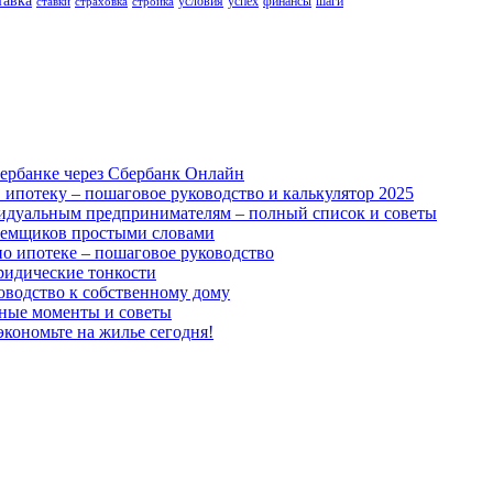
тавка
условия
успех
финансы
шаги
ставки
страховка
стройка
ербанке через Сбербанк Онлайн
 ипотеку – пошаговое руководство и калькулятор 2025
идуальным предпринимателям – полный список и советы
аемщиков простыми словами
о ипотеке – пошаговое руководство
юридические тонкости
оводство к собственному дому
жные моменты и советы
экономьте на жилье сегодня!