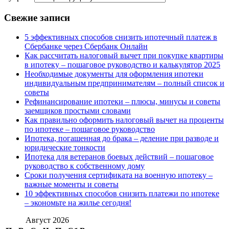
Свежие записи
5 эффективных способов снизить ипотечный платеж в
Сбербанке через Сбербанк Онлайн
Как рассчитать налоговый вычет при покупке квартиры
в ипотеку – пошаговое руководство и калькулятор 2025
Необходимые документы для оформления ипотеки
индивидуальным предпринимателям – полный список и
советы
Рефинансирование ипотеки – плюсы, минусы и советы
заемщиков простыми словами
Как правильно оформить налоговый вычет на проценты
по ипотеке – пошаговое руководство
Ипотека, погашенная до брака – деление при разводе и
юридические тонкости
Ипотека для ветеранов боевых действий – пошаговое
руководство к собственному дому
Сроки получения сертификата на военную ипотеку –
важные моменты и советы
10 эффективных способов снизить платежи по ипотеке
– экономьте на жилье сегодня!
Август 2026