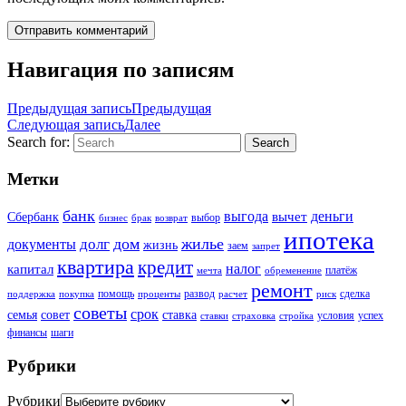
Навигация по записям
Предыдущая запись
Предыдущая
Следующая запись
Далее
Search for:
Search
Метки
банк
выгода
деньги
вычет
Сбербанк
выбор
бизнес
брак
возврат
ипотека
дом
жилье
долг
документы
жизнь
заем
запрет
квартира
кредит
налог
капитал
платёж
мечта
обременение
ремонт
помощь
развод
сделка
поддержка
покупка
проценты
расчет
риск
советы
срок
семья
совет
ставка
условия
успех
ставки
страховка
стройка
финансы
шаги
Рубрики
Рубрики