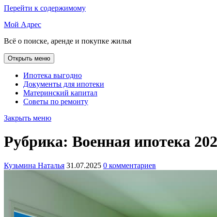
Перейти к содержимому
Мой Адрес
Всё о поиске, аренде и покупке жилья
Открыть меню
Ипотека выгодно
Документы для ипотеки
Материнский капитал
Советы по ремонту
Закрыть меню
Рубрика:
Военная ипотека 20
Кузьмина Наталья
31.07.2025
0 комментариев