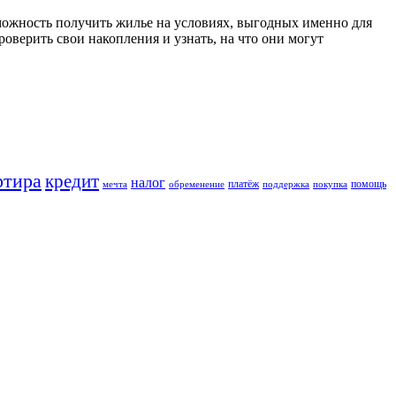
можность получить жилье на условиях, выгодных именно для
оверить свои накопления и узнать, на что они могут
ртира
кредит
налог
платёж
помощь
мечта
обременение
поддержка
покупка