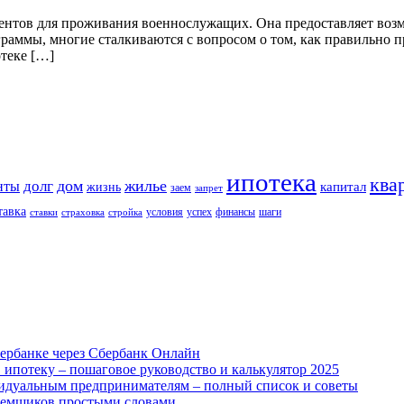
ментов для проживания военнослужащих. Она предоставляет воз
раммы, многие сталкиваются с вопросом о том, как правильно пр
теке […]
ипотека
ква
дом
жилье
долг
нты
капитал
жизнь
заем
запрет
тавка
условия
успех
финансы
шаги
ставки
страховка
стройка
ербанке через Сбербанк Онлайн
 ипотеку – пошаговое руководство и калькулятор 2025
идуальным предпринимателям – полный список и советы
аемщиков простыми словами