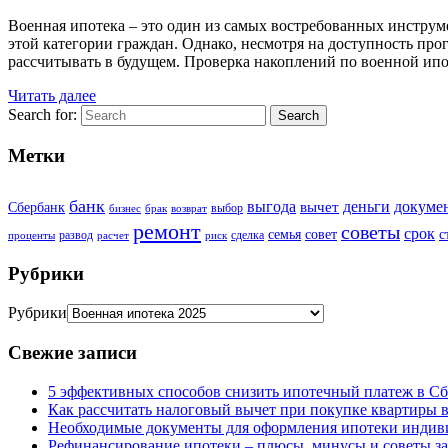
Военная ипотека – это один из самых востребованных инстру
этой категории граждан. Однако, несмотря на доступность прог
рассчитывать в будущем. Проверка накоплений по военной ипо
Читать далее
Search for:
Search
Метки
банк
выгода
деньги
докуме
вычет
Сбербанк
выбор
бизнес
брак
возврат
ремонт
советы
срок
семья
совет
с
развод
сделка
проценты
расчет
риск
Рубрики
Рубрики
Свежие записи
5 эффективных способов снизить ипотечный платеж в Сб
Как рассчитать налоговый вычет при покупке квартиры в
Необходимые документы для оформления ипотеки индив
Рефинансирование ипотеки – плюсы, минусы и советы з