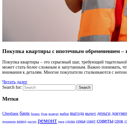
Покупка квартиры с ипотечным обременением – п
Покупка квартиры – это серьезный шаг, требующий тщательной
может стать более сложным и запутанным. Важно понимать, чт
внимания к деталям. Многие покупатели сталкиваются с непо
Читать далее
Search for:
Search
Метки
банк
выгода
деньги
докуме
вычет
Сбербанк
выбор
бизнес
брак
возврат
ремонт
советы
срок
семья
совет
с
развод
сделка
проценты
расчет
риск