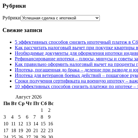
Рубрики
Рубрики
Свежие записи
5 эффективных способов снизить ипотечный платеж в Сб
Как рассчитать налоговый вычет при покупке квартиры в
Необходимые документы для оформления ипотеки индив
Рефинансирование ипотеки – плюсы, минусы и советы з
Как правильно оформить налоговый вычет на проценты п
Ипотека, погашенная до брака – деление при разводе и 
Ипотека для ветеранов боевых действий – пошаговое рук
Сроки получения сертификата на военную ипотеку – ва
10 эффективных способов снизить платежи по ипотеке – 
Август 2026
Пн
Вт
Ср
Чт
Пт
Сб
Вс
1
2
3
4
5
6
7
8
9
10
11
12
13
14
15
16
17
18
19
20
21
22
23
24
25
26
27
28
29
30