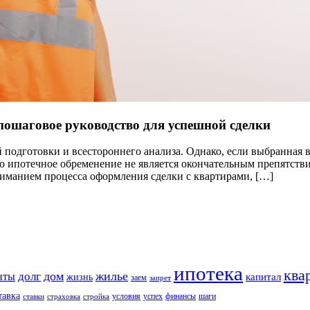
ошаговое руководство для успешной сделки
 подготовки и всестороннего анализа. Однако, если выбранная
о ипотечное обременение не является окончательным препятстви
ниманием процесса оформления сделки с квартирами, […]
ипотека
ква
дом
жилье
долг
нты
капитал
жизнь
заем
запрет
тавка
условия
успех
финансы
шаги
ставки
страховка
стройка