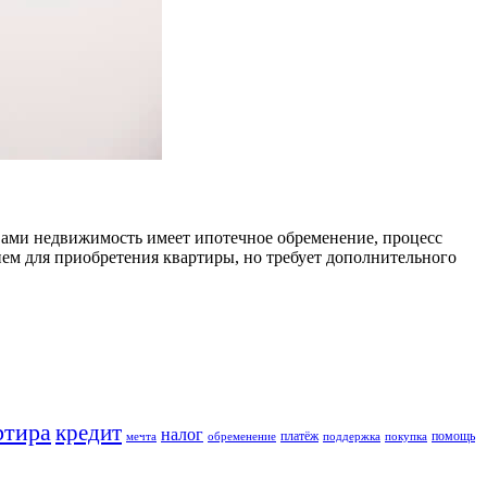
 вами недвижимость имеет ипотечное обременение, процесс
ем для приобретения квартиры, но требует дополнительного
ртира
кредит
налог
платёж
помощь
мечта
обременение
поддержка
покупка