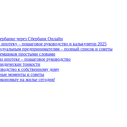
ербанке через Сбербанк Онлайн
 ипотеку – пошаговое руководство и калькулятор 2025
идуальным предпринимателям – полный список и советы
аемщиков простыми словами
о ипотеке – пошаговое руководство
юридические тонкости
оводство к собственному дому
жные моменты и советы
экономьте на жилье сегодня!