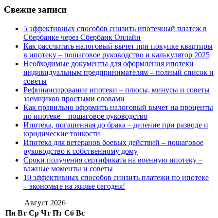
Свежие записи
5 эффективных способов снизить ипотечный платеж в
Сбербанке через Сбербанк Онлайн
Как рассчитать налоговый вычет при покупке квартиры
в ипотеку – пошаговое руководство и калькулятор 2025
Необходимые документы для оформления ипотеки
индивидуальным предпринимателям – полный список и
советы
Рефинансирование ипотеки – плюсы, минусы и советы
заемщиков простыми словами
Как правильно оформить налоговый вычет на проценты
по ипотеке – пошаговое руководство
Ипотека, погашенная до брака – деление при разводе и
юридические тонкости
Ипотека для ветеранов боевых действий – пошаговое
руководство к собственному дому
Сроки получения сертификата на военную ипотеку –
важные моменты и советы
10 эффективных способов снизить платежи по ипотеке
– экономьте на жилье сегодня!
Август 2026
Пн
Вт
Ср
Чт
Пт
Сб
Вс