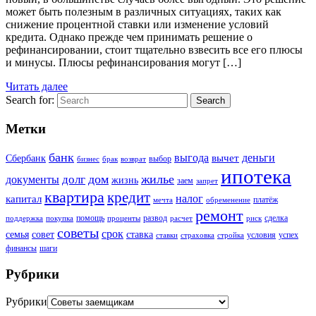
может быть полезным в различных ситуациях, таких как
снижение процентной ставки или изменение условий
кредита. Однако прежде чем принимать решение о
рефинансировании, стоит тщательно взвесить все его плюсы
и минусы. Плюсы рефинансирования могут […]
Читать далее
Search for:
Search
Метки
банк
выгода
деньги
вычет
Сбербанк
выбор
бизнес
брак
возврат
ипотека
дом
жилье
долг
документы
жизнь
заем
запрет
квартира
кредит
налог
капитал
платёж
мечта
обременение
ремонт
помощь
развод
сделка
поддержка
покупка
проценты
расчет
риск
советы
срок
семья
совет
ставка
условия
успех
ставки
страховка
стройка
финансы
шаги
Рубрики
Рубрики