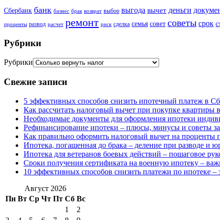
банк
выгода
деньги
докуме
вычет
Сбербанк
выбор
бизнес
брак
возврат
ремонт
советы
срок
семья
совет
с
развод
сделка
проценты
расчет
риск
Рубрики
Рубрики
Свежие записи
5 эффективных способов снизить ипотечный платеж в Сб
Как рассчитать налоговый вычет при покупке квартиры в
Необходимые документы для оформления ипотеки индив
Рефинансирование ипотеки – плюсы, минусы и советы з
Как правильно оформить налоговый вычет на проценты п
Ипотека, погашенная до брака – деление при разводе и 
Ипотека для ветеранов боевых действий – пошаговое рук
Сроки получения сертификата на военную ипотеку – ва
10 эффективных способов снизить платежи по ипотеке – 
Август 2026
Пн
Вт
Ср
Чт
Пт
Сб
Вс
1
2