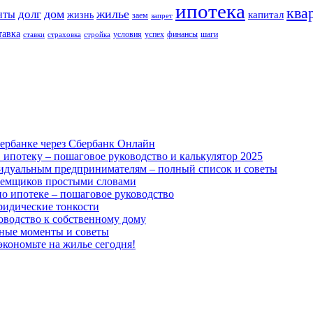
ипотека
ква
дом
жилье
долг
нты
капитал
жизнь
заем
запрет
тавка
условия
успех
финансы
шаги
ставки
страховка
стройка
ербанке через Сбербанк Онлайн
 ипотеку – пошаговое руководство и калькулятор 2025
идуальным предпринимателям – полный список и советы
аемщиков простыми словами
о ипотеке – пошаговое руководство
юридические тонкости
оводство к собственному дому
жные моменты и советы
экономьте на жилье сегодня!