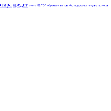
ртира
кредит
налог
платёж
помощь
мечта
обременение
поддержка
покупка