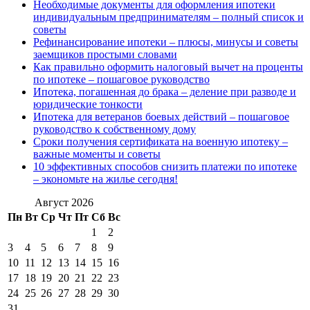
Необходимые документы для оформления ипотеки
индивидуальным предпринимателям – полный список и
советы
Рефинансирование ипотеки – плюсы, минусы и советы
заемщиков простыми словами
Как правильно оформить налоговый вычет на проценты
по ипотеке – пошаговое руководство
Ипотека, погашенная до брака – деление при разводе и
юридические тонкости
Ипотека для ветеранов боевых действий – пошаговое
руководство к собственному дому
Сроки получения сертификата на военную ипотеку –
важные моменты и советы
10 эффективных способов снизить платежи по ипотеке
– экономьте на жилье сегодня!
Август 2026
Пн
Вт
Ср
Чт
Пт
Сб
Вс
1
2
3
4
5
6
7
8
9
10
11
12
13
14
15
16
17
18
19
20
21
22
23
24
25
26
27
28
29
30
31