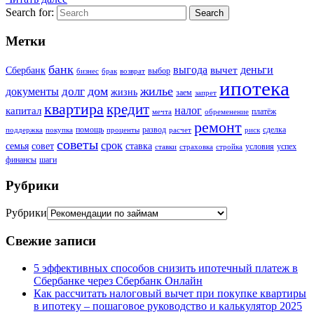
Search for:
Search
Метки
банк
выгода
деньги
вычет
Сбербанк
выбор
бизнес
брак
возврат
ипотека
дом
жилье
долг
документы
жизнь
заем
запрет
квартира
кредит
налог
капитал
платёж
мечта
обременение
ремонт
помощь
развод
сделка
поддержка
покупка
проценты
расчет
риск
советы
срок
семья
совет
ставка
условия
успех
ставки
страховка
стройка
финансы
шаги
Рубрики
Рубрики
Свежие записи
5 эффективных способов снизить ипотечный платеж в
Сбербанке через Сбербанк Онлайн
Как рассчитать налоговый вычет при покупке квартиры
в ипотеку – пошаговое руководство и калькулятор 2025