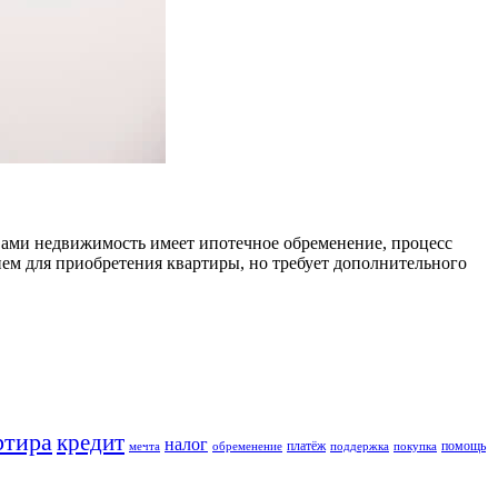
 вами недвижимость имеет ипотечное обременение, процесс
ем для приобретения квартиры, но требует дополнительного
ртира
кредит
налог
платёж
помощь
мечта
обременение
поддержка
покупка