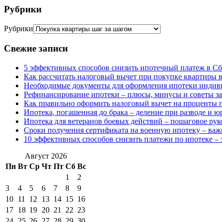
Рубрики
Рубрики
Свежие записи
5 эффективных способов снизить ипотечный платеж в Сб
Как рассчитать налоговый вычет при покупке квартиры в
Необходимые документы для оформления ипотеки индив
Рефинансирование ипотеки – плюсы, минусы и советы з
Как правильно оформить налоговый вычет на проценты п
Ипотека, погашенная до брака – деление при разводе и 
Ипотека для ветеранов боевых действий – пошаговое рук
Сроки получения сертификата на военную ипотеку – ва
10 эффективных способов снизить платежи по ипотеке – 
Август 2026
Пн
Вт
Ср
Чт
Пт
Сб
Вс
1
2
3
4
5
6
7
8
9
10
11
12
13
14
15
16
17
18
19
20
21
22
23
24
25
26
27
28
29
30