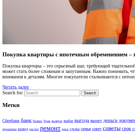
Покупка квартиры с ипотечным обременением – п
Покупка квартиры – это серьезный шаг, требующий тщательной
может стать более сложным и запутанным. Важно понимать, чт
внимания к деталям. Многие покупатели сталкиваются с непо
Читать далее
Search for:
Search
Метки
банк
выгода
деньги
докуме
вычет
Сбербанк
выбор
бизнес
брак
возврат
ремонт
советы
срок
семья
совет
с
развод
сделка
проценты
расчет
риск