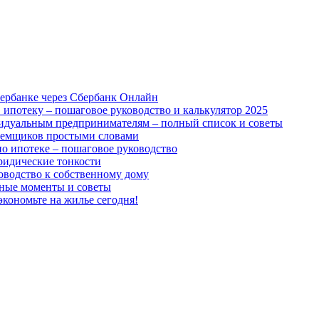
ербанке через Сбербанк Онлайн
 ипотеку – пошаговое руководство и калькулятор 2025
идуальным предпринимателям – полный список и советы
аемщиков простыми словами
о ипотеке – пошаговое руководство
юридические тонкости
оводство к собственному дому
жные моменты и советы
экономьте на жилье сегодня!