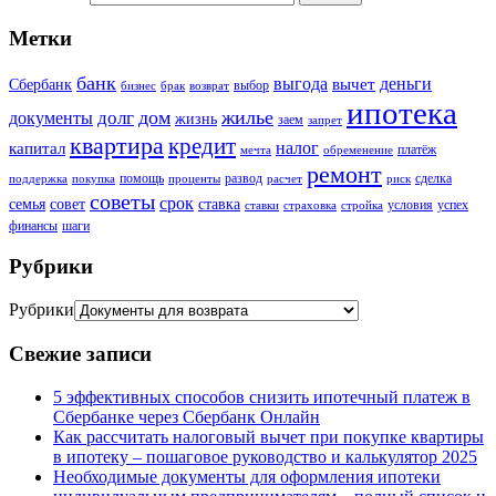
Метки
банк
выгода
деньги
вычет
Сбербанк
выбор
бизнес
брак
возврат
ипотека
дом
жилье
долг
документы
жизнь
заем
запрет
квартира
кредит
налог
капитал
платёж
мечта
обременение
ремонт
помощь
развод
сделка
поддержка
покупка
проценты
расчет
риск
советы
срок
семья
совет
ставка
условия
успех
ставки
страховка
стройка
финансы
шаги
Рубрики
Рубрики
Свежие записи
5 эффективных способов снизить ипотечный платеж в
Сбербанке через Сбербанк Онлайн
Как рассчитать налоговый вычет при покупке квартиры
в ипотеку – пошаговое руководство и калькулятор 2025
Необходимые документы для оформления ипотеки