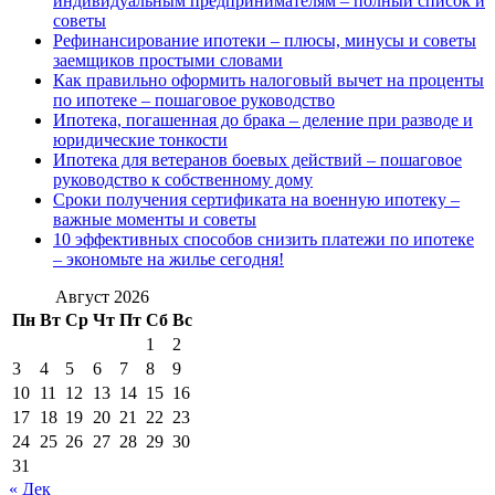
индивидуальным предпринимателям – полный список и
советы
Рефинансирование ипотеки – плюсы, минусы и советы
заемщиков простыми словами
Как правильно оформить налоговый вычет на проценты
по ипотеке – пошаговое руководство
Ипотека, погашенная до брака – деление при разводе и
юридические тонкости
Ипотека для ветеранов боевых действий – пошаговое
руководство к собственному дому
Сроки получения сертификата на военную ипотеку –
важные моменты и советы
10 эффективных способов снизить платежи по ипотеке
– экономьте на жилье сегодня!
Август 2026
Пн
Вт
Ср
Чт
Пт
Сб
Вс
1
2
3
4
5
6
7
8
9
10
11
12
13
14
15
16
17
18
19
20
21
22
23
24
25
26
27
28
29
30
31
« Дек