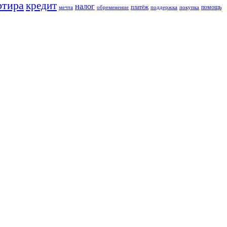
ртира
кредит
налог
платёж
помощь
мечта
обременение
поддержка
покупка