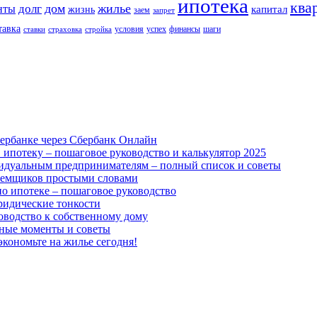
ипотека
ква
дом
жилье
долг
нты
капитал
жизнь
заем
запрет
тавка
условия
успех
финансы
шаги
ставки
страховка
стройка
ербанке через Сбербанк Онлайн
 ипотеку – пошаговое руководство и калькулятор 2025
идуальным предпринимателям – полный список и советы
аемщиков простыми словами
о ипотеке – пошаговое руководство
юридические тонкости
оводство к собственному дому
жные моменты и советы
экономьте на жилье сегодня!