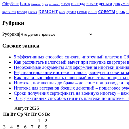
банк
выгода
деньги
докуме
вычет
Сбербанк
выбор
бизнес
брак
возврат
ремонт
советы
срок
семья
совет
с
развод
сделка
проценты
расчет
риск
Рубрики
Рубрики
Свежие записи
5 эффективных способов снизить ипотечный платеж в Сб
Как рассчитать налоговый вычет при покупке квартиры в
Необходимые документы для оформления ипотеки индив
Рефинансирование ипотеки – плюсы, минусы и советы з
Как правильно оформить налоговый вычет на проценты п
Ипотека, погашенная до брака – деление при разводе и 
Ипотека для ветеранов боевых действий – пошаговое рук
Сроки получения сертификата на военную ипотеку – ва
10 эффективных способов снизить платежи по ипотеке – 
Август 2026
Пн
Вт
Ср
Чт
Пт
Сб
Вс
1
2
3
4
5
6
7
8
9